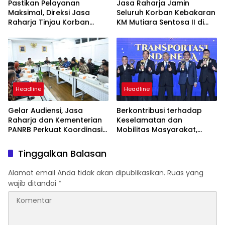
Pastikan Pelayanan
Jasa Raharja Jamin
Maksimal, Direksi Jasa
Seluruh Korban Kebakaran
Raharja Tinjau Korban
KM Mutiara Sentosa II di
Kebakaran KM Mutiara
Perairan Sumenep
Sentosa II
Headline
Headline
Gelar Audiensi, Jasa
Berkontribusi terhadap
Raharja dan Kementerian
Keselamatan dan
PANRB Perkuat Koordinasi
Mobilitas Masyarakat,
Tingkatkan Kepatuhan PKB
Jasa Raharja Raih
dan SWDKLLJ
Penghargaan di Ajang
Tinggalkan Balasan
Transportasi Indonesia
Awards 2026
Alamat email Anda tidak akan dipublikasikan.
Ruas yang
wajib ditandai
*