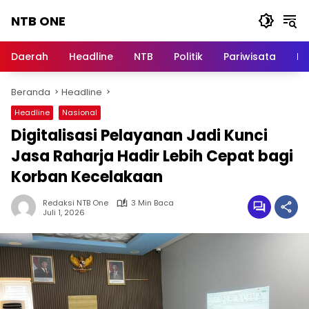
Langsung
NTB ONE
ke
konten
Terdepan
dan
Daerah
Headline
NTB
Politik
Pariwisata
Na
Dalam
Informasi
Beranda
Headline
Berita
Lombok
Headline
Nasional
Digitalisasi Pelayanan Jadi Kunci
Jasa Raharja Hadir Lebih Cepat bagi
Korban Kecelakaan
Redaksi NTB One
3 Min Baca
Juli 1, 2026