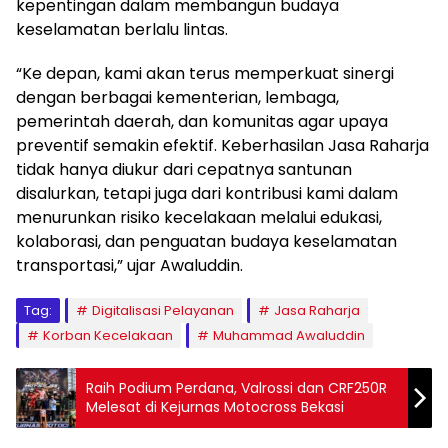
kepentingan dalam membangun budaya
keselamatan berlalu lintas.
“Ke depan, kami akan terus memperkuat sinergi
dengan berbagai kementerian, lembaga,
pemerintah daerah, dan komunitas agar upaya
preventif semakin efektif. Keberhasilan Jasa Raharja
tidak hanya diukur dari cepatnya santunan
disalurkan, tetapi juga dari kontribusi kami dalam
menurunkan risiko kecelakaan melalui edukasi,
kolaborasi, dan penguatan budaya keselamatan
transportasi,” ujar Awaluddin.
Tag:
Digitalisasi Pelayanan
Jasa Raharja
Korban Kecelakaan
Muhammad Awaluddin
Raih Podium Perdana, Valrossi dan CRF250R
Melesat di Kejurnas Motocross Bekasi