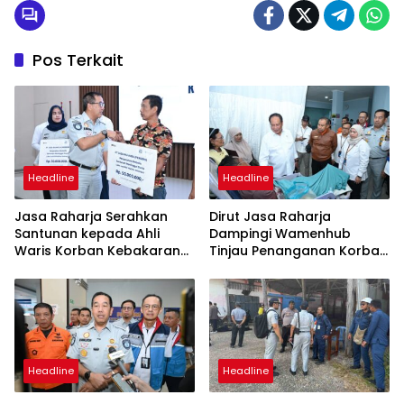
Pos Terkait
Headline
Headline
Jasa Raharja Serahkan
Dirut Jasa Raharja
Santunan kepada Ahli
Dampingi Wamenhub
Waris Korban Kebakaran
Tinjau Penanganan Korban
KM Mutiara Sentosa II
KM Mutiara Sentosa II di RS
PHC Surabaya
Headline
Headline