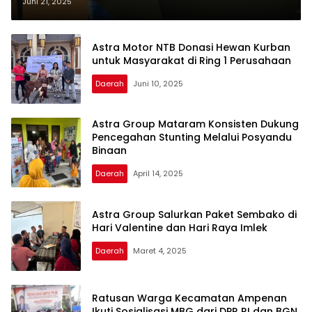
Disosialisasikan di Mataram
Juni 21, 2025
Astra Motor NTB Donasi Hewan Kurban
untuk Masyarakat di Ring 1 Perusahaan
Daerah
Juni 10, 2025
Astra Group Mataram Konsisten Dukung
Pencegahan Stunting Melalui Posyandu
Binaan
Daerah
April 14, 2025
Astra Group Salurkan Paket Sembako di
Hari Valentine dan Hari Raya Imlek
Daerah
Maret 4, 2025
Ratusan Warga Kecamatan Ampenan
Ikuti Sosialisasi MBG dari DPR RI dan BGN