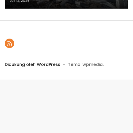
Medan
Juli 12, 2025
Didukung oleh WordPress
-
Tema: wpmedia.