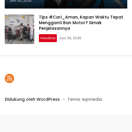
Simak Penjelasannya
Juni 30, 2025
Tips #Cari_Aman, Kapan Waktu Tepat
Mengganti Ban Motor? Simak
Penjelasannya
Headline
Juni 26, 2025
Didukung oleh WordPress
-
Tema: wpmedia.