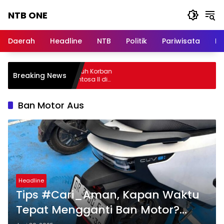
Langsung
NTB ONE
ke
konten
Terdepan
dan
Daerah
Headline
NTB
Politik
Pariwisata
Na
Dalam
Informasi
Berita
sa Raharja Jamin Seluruh Korban
Breaking News
Lombok
bakaran KM Mutiara Sentosa II di
rairan Sumenep
Ban Motor Aus
Headline
Tips #Cari_Aman, Kapan Waktu
Tepat Mengganti Ban Motor?