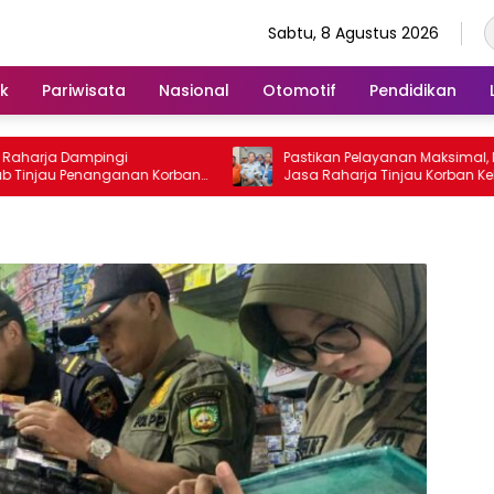
Sabtu, 8 Agustus 2026
ik
Pariwisata
Nasional
Otomotif
Pendidikan
harja Dampingi
Pastikan Pelayanan Maksimal, Direk
jau Penanganan Korban
Jasa Raharja Tinjau Korban Kebak
tosa II di RS PHC
KM Mutiara Sentosa II