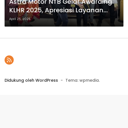
Astra Motor NTB Gelar Awarding
KLHR 2025, Apresiasi Layanan
Terbaik Jaringan Dealer Honda
April 25, 2025
Didukung oleh WordPress
-
Tema: wpmedia.