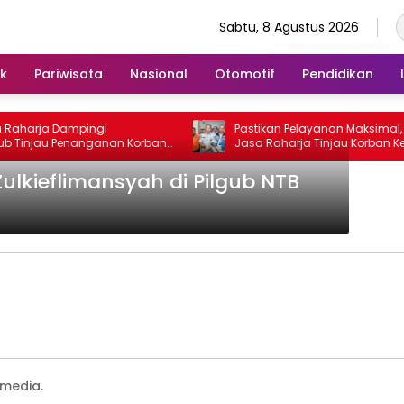
Sabtu, 8 Agustus 2026
ik
Pariwisata
Nasional
Otomotif
Pendidikan
Raharja Dampingi
Pastikan Pelayanan Maksimal, Dir
Tinjau Penanganan Korban
Jasa Raharja Tinjau Korban Ke
Sentosa II di RS PHC
KM Mutiara Sentosa II
lkieflimansyah di Pilgub NTB
media.