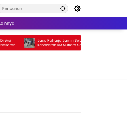
Lainnya
eksi
Jasa Raharja Jamin Seluruh Korban
G
bakaran
Kebakaran KM Mutiara Sentosa II di
K
Perairan Sumenep
T