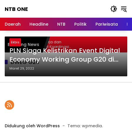
Langsung
NTB ONE
ke
konten
Terdepan
dan
Daerah
Headline
NTB
Politik
Pariwisata
Na
Dalam
Informasi
Berita
elar Audiensi, Jasa Raharja dan
Ekbis
Breaking News
Lombok
ementerian PANRB Perkuat Koordinasi
PLN Siaga Kelistrikan Event Digital
ingkatkan Kepatuhan PKB dan SWDKLLJ
Economy Working Group G20 di
DWEG G20
Senggigi Lombok
Maret 29, 2022
Didukung oleh WordPress
-
Tema: wpmedia.