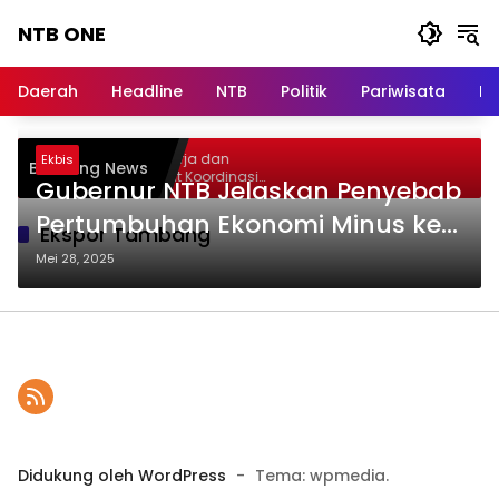
Langsung
NTB ONE
ke
konten
Terdepan
dan
Daerah
Headline
NTB
Politik
Pariwisata
Na
Dalam
Informasi
Berita
elar Audiensi, Jasa Raharja dan
Ekbis
Breaking News
Lombok
ementerian PANRB Perkuat Koordinasi
Gubernur NTB Jelaskan Penyebab
ingkatkan Kepatuhan PKB dan SWDKLLJ
Pertumbuhan Ekonomi Minus ke
Ekspor Tambang
Mendagri
Mei 28, 2025
Didukung oleh WordPress
-
Tema: wpmedia.