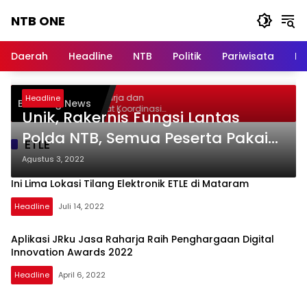
Langsung
NTB ONE
ke
konten
Terdepan
dan
Daerah
Headline
NTB
Politik
Pariwisata
Na
Dalam
Informasi
Berita
Gelar Audiensi, Jasa Raharja dan
Headline
Breaking News
Lombok
Kementerian PANRB Perkuat Koordinasi
Unik, Rakernis Fungsi Lantas
Tingkatkan Kepatuhan PKB dan SWDKLLJ
Polda NTB, Semua Peserta Pakai
ETLE
Sapuk Merah Putih
Agustus 3, 2022
Ini Lima Lokasi Tilang Elektronik ETLE di Mataram
Headline
Juli 14, 2022
Aplikasi JRku Jasa Raharja Raih Penghargaan Digital
Innovation Awards 2022
Headline
April 6, 2022