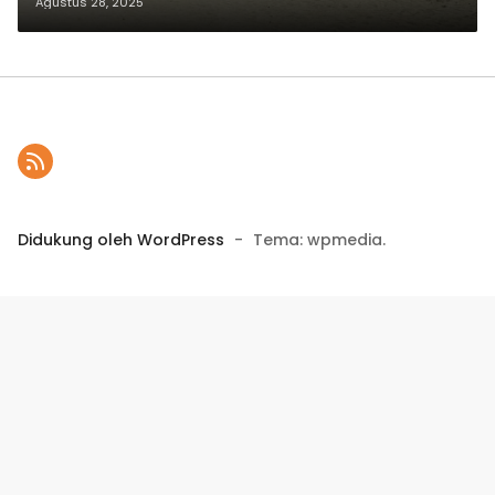
Indonesia
Agustus 28, 2025
Didukung oleh WordPress
-
Tema: wpmedia.