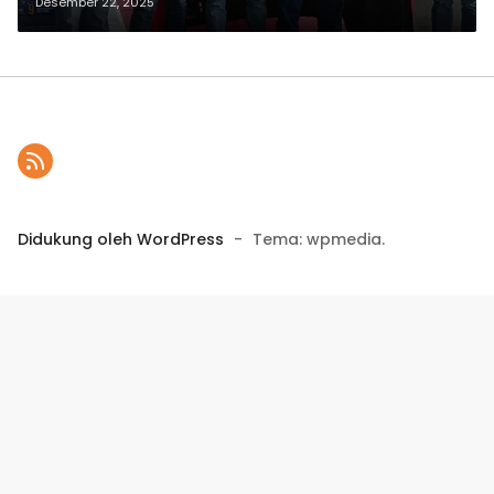
Timur
Desember 22, 2025
Didukung oleh WordPress
-
Tema: wpmedia.