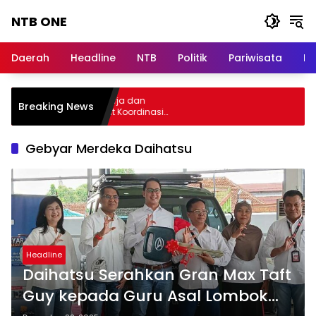
Langsung
NTB ONE
ke
konten
Terdepan
dan
Daerah
Headline
NTB
Politik
Pariwisata
Na
Dalam
Informasi
Berita
lar Audiensi, Jasa Raharja dan
Breaking News
Lombok
menterian PANRB Perkuat Koordinasi
ngkatkan Kepatuhan PKB dan SWDKLLJ
Gebyar Merdeka Daihatsu
Headline
Daihatsu Serahkan Gran Max Taft
Guy kepada Guru Asal Lombok