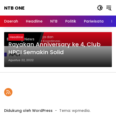
Langsung
NTB ONE
ke
konten
Terdepan
dan
Daerah
Headline
NTB
Politik
Pariwisata
Na
Dalam
Informasi
Berita
elar Audiensi, Jasa Raharja dan
Headline
Breaking News
Lombok
ementerian PANRB Perkuat Koordinasi
Rayakan Anniversary ke 4, Club
ingkatkan Kepatuhan PKB dan SWDKLLJ
HPCI Semakin Solid
HPCI
Agustus 22, 2022
Didukung oleh WordPress
-
Tema: wpmedia.