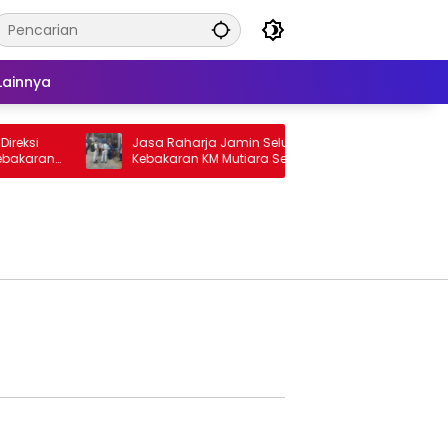
Lainnya
eksi
Jasa Raharja Jamin Seluruh Korban
G
bakaran
Kebakaran KM Mutiara Sentosa II di
K
Perairan Sumenep
T