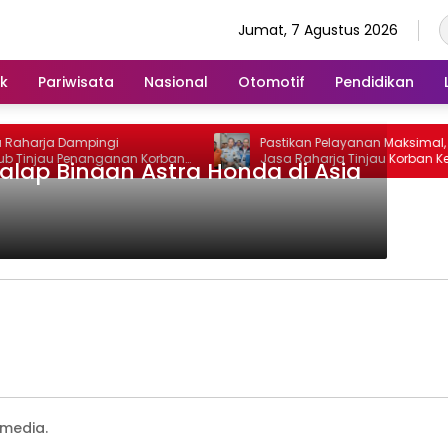
Jumat, 7 Agustus 2026
ik
Pariwisata
Nasional
Otomotif
Pendidikan
Raharja Dampingi
Pastikan Pelayanan Maksimal, Dir
Tinjau Penanganan Korban
Jasa Raharja Tinjau Korban Ke
lap Binaan Astra Honda di Asia
Sentosa II di RS PHC
KM Mutiara Sentosa II
media.