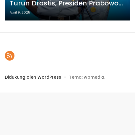
Turun Drastis, Presiden Prabowo
Subianto Apresiasi Suksesnya
April 9, 2025
Pelaksanaan Arus Mudik dan
Balik Idulfitri 2025
Didukung oleh WordPress
-
Tema: wpmedia.