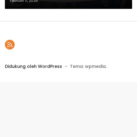
Penerbangan lewat Sosialisasi
Februari 11, 2026
Nasional untuk Generasi Muda
Didukung oleh WordPress
-
Tema: wpmedia.