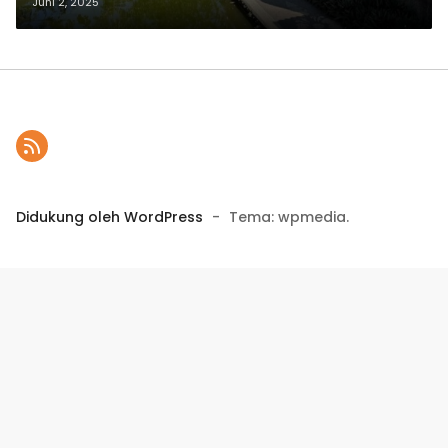
dan Semangat Pengabdian
Juni 2, 2025
Didukung oleh WordPress
-
Tema: wpmedia.