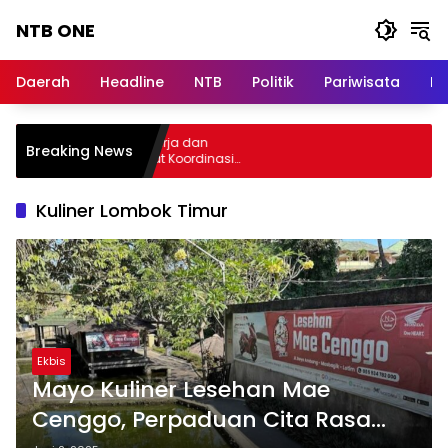
Langsung
NTB ONE
ke
konten
Terdepan
dan
Daerah
Headline
NTB
Politik
Pariwisata
Na
Dalam
Informasi
Berita
lar Audiensi, Jasa Raharja dan
Breaking News
Lombok
menterian PANRB Perkuat Koordinasi
ngkatkan Kepatuhan PKB dan SWDKLLJ
Kuliner Lombok Timur
Ekbis
Mayo Kuliner Lesehan Mae
Cenggo, Perpaduan Cita Rasa