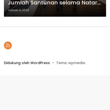
Jumlah Santunan selama Nataru
2024: Dampak Positif dari Sinergi
Januari 3, 2025
dan Kolaborasi
Didukung oleh WordPress
-
Tema: wpmedia.