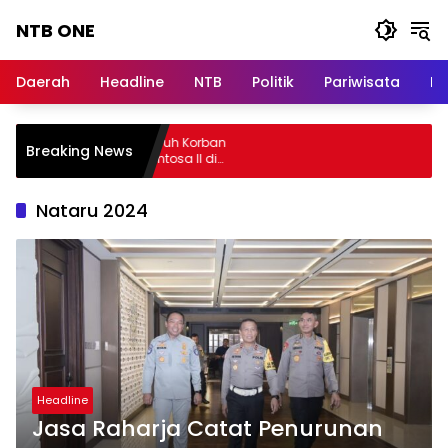
Langsung
NTB ONE
ke
konten
Terdepan
dan
Daerah
Headline
NTB
Politik
Pariwisata
Na
Dalam
Informasi
Berita
sa Raharja Jamin Seluruh Korban
Breaking News
Lombok
bakaran KM Mutiara Sentosa II di
rairan Sumenep
Nataru 2024
Headline
Jasa Raharja Catat Penurunan