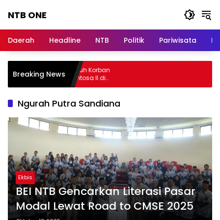
Langsung
NTB ONE
ke
konten
Terdepan
dan
Daerah
Headline
NTB
Politik
Pariwisata
Na
Dalam
Informasi
Berita
sa Raharja Jamin Seluruh Korban
Breaking News
Lombok
bakaran KM Mutiara Sentosa II di
rairan Sumenep
Ngurah Putra Sandiana
Ekbis
BEI NTB Gencarkan Literasi Pasar
Modal Lewat Road to CMSE 2025