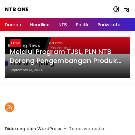
Langsung
NTB ONE
ke
konten
Terdepan
dan
Daerah
Headline
NTB
Politik
Pariwisata
Na
Dalam
Informasi
Berita
elar Audiensi, Jasa Raharja dan
Ekbis
Breaking News
Lombok
ementerian PANRB Perkuat Koordinasi
Melalui Program TJSL, PLN NTB
ingkatkan Kepatuhan PKB dan SWDKLLJ
Dorong Pengembangan Produk
Olahan Kepiting
Plahan Berbasis Mangrove dan
September 13, 2024
Kepiting
Didukung oleh WordPress
-
Tema: wpmedia.