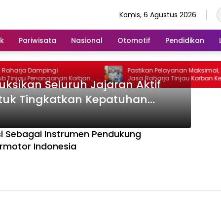
Kamis, 6 Agustus 2026
ik
Pariwisata
Nasional
Otomotif
Pendidikan
Raharja Dampingi
Pastikan Pelayanan Maksimal, Dir
injau Penanganan Korban
Jasa Raharja Tinjau Korban Keb
ruksikan Seluruh Jajaran Aktif
entosa II di RS PHC
KM Mutiara Sentosa II
tuk Tingkatkan Kepatuhan
engkinian Data Kendaraan
asi Sebagai Instrumen Pendukung
rmotor Indonesia