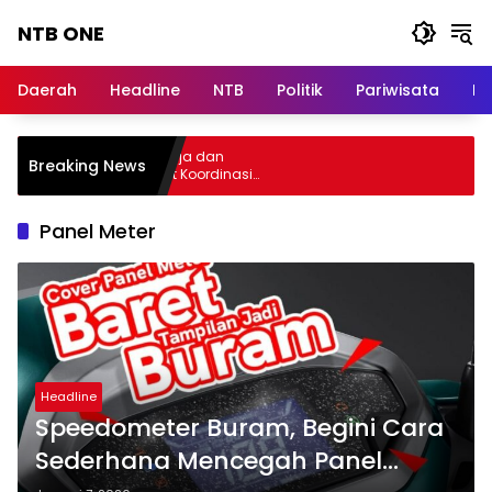
Langsung
NTB ONE
ke
konten
Terdepan
dan
Daerah
Headline
NTB
Politik
Pariwisata
Na
Dalam
Informasi
Berita
lar Audiensi, Jasa Raharja dan
Breaking News
Lombok
menterian PANRB Perkuat Koordinasi
ngkatkan Kepatuhan PKB dan SWDKLLJ
Panel Meter
Headline
Speedometer Buram, Begini Cara
Sederhana Mencegah Panel