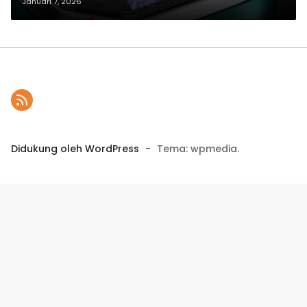
Meter Baret
Januari 7, 2026
Didukung oleh WordPress
-
Tema: wpmedia.