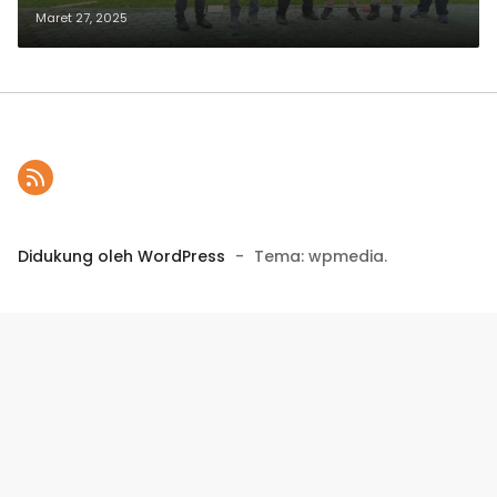
Perpanjangan MoU dengan
Maret 27, 2025
Sekolah Binaan
Didukung oleh WordPress
-
Tema: wpmedia.