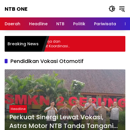
Langsung
NTB ONE
ke
konten
Terdepan
dan
Daerah
Headline
NTB
Politik
Pariwisata
Na
Dalam
Informasi
Berita
lar Audiensi, Jasa Raharja dan
Breaking News
Lombok
menterian PANRB Perkuat Koordinasi
ngkatkan Kepatuhan PKB dan SWDKLLJ
Pendidikan Vokasi Otomotif
Headline
Perkuat Sinergi Lewat Vokasi,
Astra Motor NTB Tanda Tangani