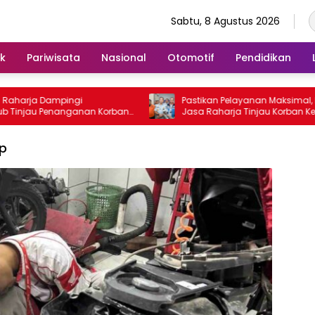
Sabtu, 8 Agustus 2026
ik
Pariwisata
Nasional
Otomotif
Pendidikan
harja Dampingi
Pastikan Pelayanan Maksimal, Direk
njau Penanganan Korban
Jasa Raharja Tinjau Korban Keba
tosa II di RS PHC
KM Mutiara Sentosa II
Up