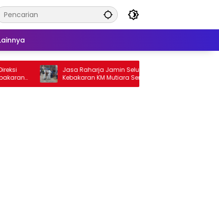
Lainnya
ksi
Jasa Raharja Jamin Seluruh Korban
Ge
akaran
Kebakaran KM Mutiara Sentosa II di
Ke
Perairan Sumenep
Ti