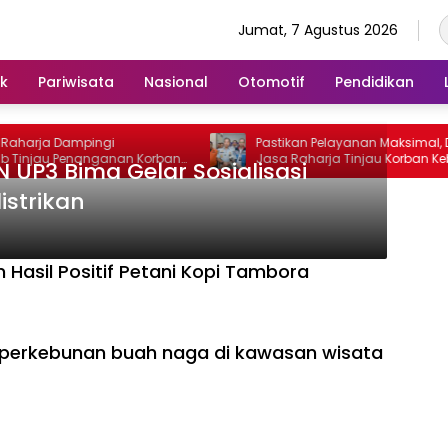
Jumat, 7 Agustus 2026
ik
Pariwisata
Nasional
Otomotif
Pendidikan
aharja Dampingi
Pastikan Pelayanan Maksimal, Dire
injau Penanganan Korban
Jasa Raharja Tinjau Korban Keb
 UP3 Bima Gelar Sosialisasi
ntosa II di RS PHC
KM Mutiara Sentosa II
strikan
 Hasil Positif Petani Kopi Tambora
i perkebunan buah naga di kawasan wisata