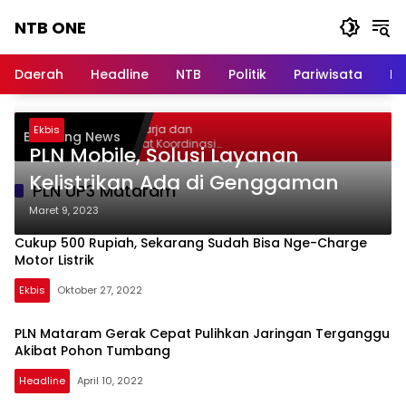
Langsung
NTB ONE
ke
konten
Terdepan
dan
Daerah
Headline
NTB
Politik
Pariwisata
Na
Dalam
Informasi
Berita
Gelar Audiensi, Jasa Raharja dan
Ekbis
Breaking News
Lombok
Kementerian PANRB Perkuat Koordinasi
PLN Mobile, Solusi Layanan
Tingkatkan Kepatuhan PKB dan SWDKLLJ
Kelistrikan Ada di Genggaman
PLN UP3 Mataram
Maret 9, 2023
Cukup 500 Rupiah, Sekarang Sudah Bisa Nge-Charge
Motor Listrik
Ekbis
Oktober 27, 2022
PLN Mataram Gerak Cepat Pulihkan Jaringan Terganggu
Akibat Pohon Tumbang
Headline
April 10, 2022