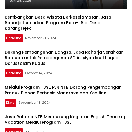
Transformasi Program Sosial
Juni 28, 2025
Berbasis Shared Value
Kembangkan Desa Wisata Berkeselamatan, Jasa
Raharja Luncurkan Program Beta-JR di Desa
Karangrejek
Headline
November 21, 2024
Dukung Pembangunan Bangsa, Jasa Raharja Serahkan
Bantuan untuk Pembangunan SD Aisyiyah Multilingual
Darussalam Kudus
Headline
Oktober 14, 2024
Melalui Program TJSL, PLN NTB Dorong Pengembangan
Produk Plahan Berbasis Mangrove dan Kepiting
Ekbis
September 13, 2024
Jasa Raharja NTB Mendukung Kegiatan English Teaching
Vacation Melalui Program TJSL
Headline
Juli 15, 2024