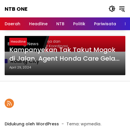
Langsung
NTB ONE
ke
konten
Terdepan
dan
Daerah
Headline
NTB
Politik
Pariwisata
Na
Dalam
Informasi
Berita
elar Audiensi, Jasa Raharja dan
Headline
Breaking News
Lombok
ementerian PANRB Perkuat Koordinasi
Kampanyekan Tak Takut Mogok
ingkatkan Kepatuhan PKB dan SWDKLLJ
di Jalan, Agent Honda Care Gelar
Rolling City
Rolling City
April 29, 2024
Didukung oleh WordPress
-
Tema: wpmedia.