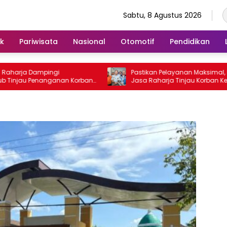
Sabtu, 8 Agustus 2026
ik
Pariwisata
Nasional
Otomotif
Pendidikan
harja Dampingi
Pastikan Pelayanan Maksimal, Direk
jau Penanganan Korban
Jasa Raharja Tinjau Korban Kebak
tosa II di RS PHC
KM Mutiara Sentosa II