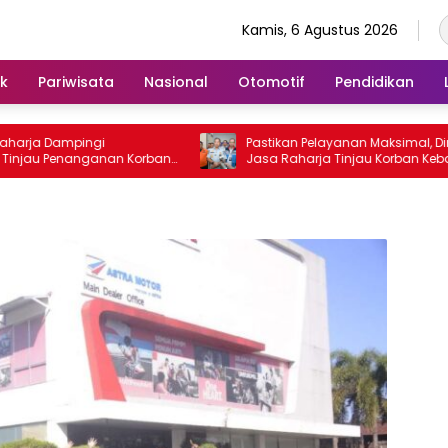
Kamis, 6 Agustus 2026
ik
Pariwisata
Nasional
Otomotif
Pendidikan
rja Dampingi
Pastikan Pelayanan Maksimal, Direksi
u Penanganan Korban
Jasa Raharja Tinjau Korban Kebakar
a II di RS PHC
KM Mutiara Sentosa II