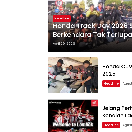
Headline
Honda Track Day 2026 Se
Berkendara Tak Terlupa
Mandalika
April 29, 2026
Honda CUV
2025
Headline
Agust
Jelang Per
Kenalan La
Headline
Agust