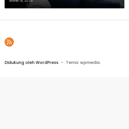
Jasa Raharja Perkuat
Maret 19, 2026
Perlindungan Perjalanan Pemudik
Didukung oleh WordPress
-
Tema: wpmedia.