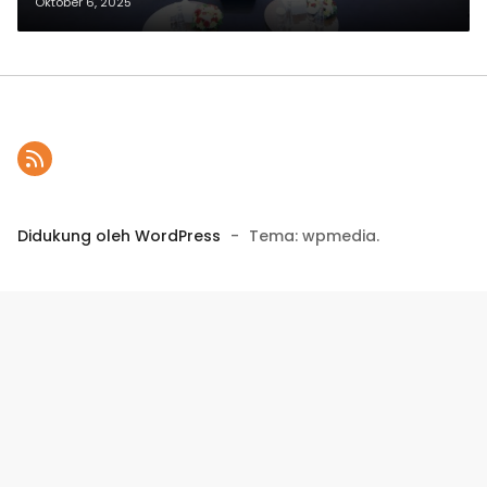
Raharja Gelar Direktorat SUIT
Oktober 6, 2025
Summit 2025
Didukung oleh WordPress
-
Tema: wpmedia.