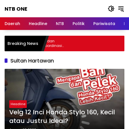
Langsung
NTB ONE
ke
konten
Terdepan
dan
Daerah
Headline
NTB
Politik
Pariwisata
Na
Dalam
Informasi
Berita
 Audiensi, Jasa Raharja dan
Breaking News
Lombok
terian PANRB Perkuat Koordinasi
atkan Kepatuhan PKB dan SWDKLLJ
Sultan Hartawan
Headline
Velg 12 Inci Honda Stylo 160, Kecil
atau Justru Ideal?