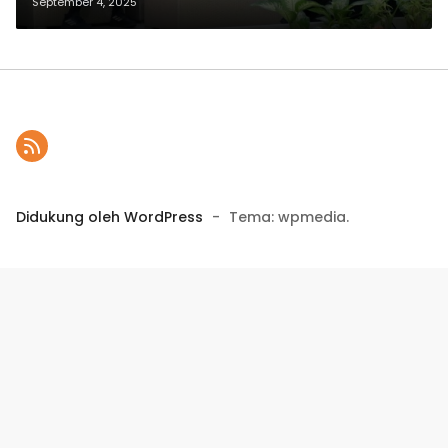
Program Keselamatan Nasional
September 4, 2025
untuk Transportasi
Berkeselamatan
Didukung oleh WordPress
-
Tema: wpmedia.