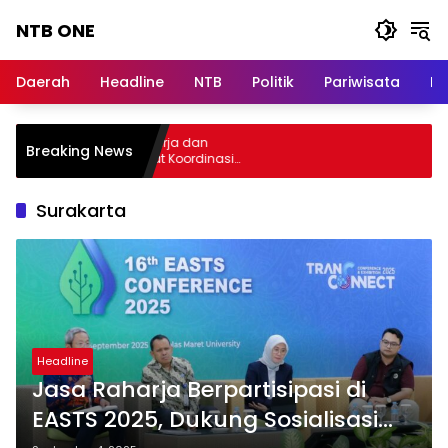
Langsung
NTB ONE
ke
konten
Terdepan
dan
Daerah
Headline
NTB
Politik
Pariwisata
Na
Dalam
Informasi
Berita
lar Audiensi, Jasa Raharja dan
Breaking News
Lombok
menterian PANRB Perkuat Koordinasi
ngkatkan Kepatuhan PKB dan SWDKLLJ
Surakarta
Headline
Jasa Raharja Berpartisipasi di
EASTS 2025, Dukung Sosialisasi