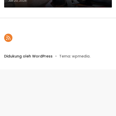
Honda NTB Peduli
Juli 20, 2025
Didukung oleh WordPress
-
Tema: wpmedia.