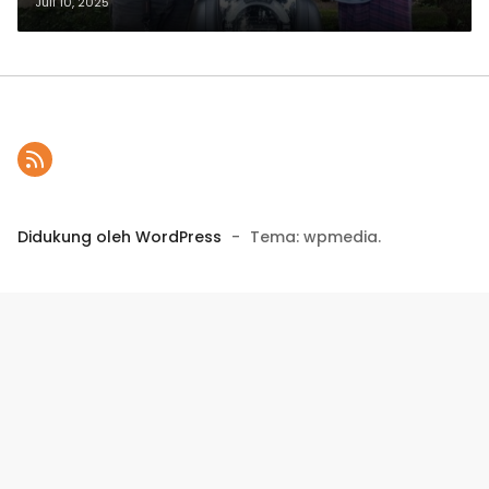
Membawa Berkah
Juli 10, 2025
Didukung oleh WordPress
-
Tema: wpmedia.