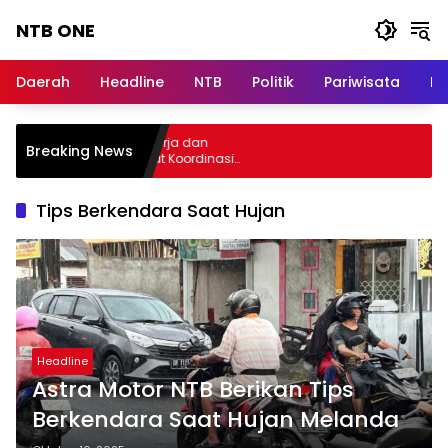
Langsung
NTB ONE
ke
konten
Terdepan
dan
Daerah
Headline
NTB
Politik
Pariwisata
Na
Dalam
Informasi
Berita
elar Audiensi, Jasa Raharja dan
Breaking News
Lombok
ementerian PANRB Perkuat Koordinasi
ingkatkan Kepatuhan PKB dan SWDKLLJ
Tips Berkendara Saat Hujan
Headline
Astra Motor NTB Berikan Tips
Berkendara Saat Hujan Melanda