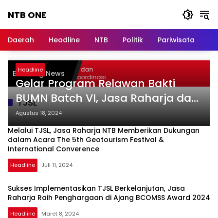
Langsung
NTB ONE
ke
konten
Terdepan
dan
Daerah
Headline
NTB
Politik
Pariwisata
Na
Dalam
Informasi
Berita
ar Audiensi, Jasa Raharja dan
Headline
Breaking News
Lombok
enterian PANRB Perkuat Koordinasi
Gelar Program Relawan Bakti
gkatkan Kepatuhan PKB dan SWDKLLJ
BUMN Batch VI, Jasa Raharja dan
TJSL
Anggota IFG Kolaborasi
Agustus 18, 2024
Tingkatkan Potensi Alam dan
Melalui TJSL, Jasa Raharja NTB Memberikan Dukungan
Masyarakat Banda Neira
dalam Acara The 5th Geotourism Festival &
International Converence
Headline
Juli 11, 2024
Sukses Implementasikan TJSL Berkelanjutan, Jasa
Raharja Raih Penghargaan di Ajang BCOMSS Award 2024
Headline
Maret 8, 2024