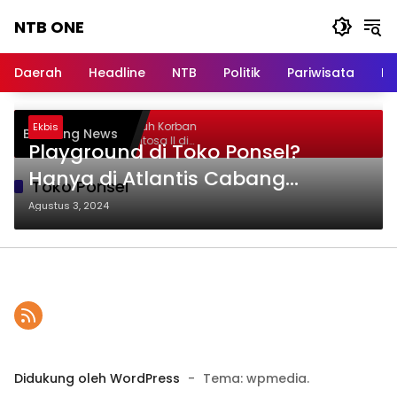
Langsung
NTB ONE
ke
konten
Terdepan
dan
Daerah
Headline
NTB
Politik
Pariwisata
Na
Dalam
Informasi
Berita
asa Raharja Jamin Seluruh Korban
Ekbis
Breaking News
Lombok
ebakaran KM Mutiara Sentosa II di
Playground di Toko Ponsel?
erairan Sumenep
Hanya di Atlantis Cabang
Toko Ponsel
Mataram
Agustus 3, 2024
Didukung oleh WordPress
-
Tema: wpmedia.