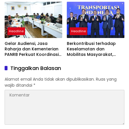
Sentosa II
Headline
Headline
Gelar Audiensi, Jasa
Berkontribusi terhadap
Raharja dan Kementerian
Keselamatan dan
PANRB Perkuat Koordinasi
Mobilitas Masyarakat,
Tingkatkan Kepatuhan PKB
Jasa Raharja Raih
dan SWDKLLJ
Penghargaan di Ajang
Tinggalkan Balasan
Transportasi Indonesia
Awards 2026
Alamat email Anda tidak akan dipublikasikan.
Ruas yang
wajib ditandai
*