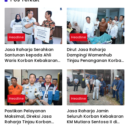
Headline
Headline
Jasa Raharja Serahkan
Dirut Jasa Raharja
Santunan kepada Ahli
Dampingi Wamenhub
Waris Korban Kebakaran
Tinjau Penanganan Korban
KM Mutiara Sentosa II
KM Mutiara Sentosa II di RS
PHC Surabaya
Headline
Headline
Pastikan Pelayanan
Jasa Raharja Jamin
Maksimal, Direksi Jasa
Seluruh Korban Kebakaran
Raharja Tinjau Korban
KM Mutiara Sentosa II di
Kebakaran KM Mutiara
Perairan Sumenep