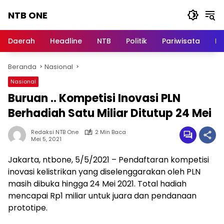
Langsung
NTB ONE
ke
konten
Terdepan
dan
Daerah
Headline
NTB
Politik
Pariwisata
Na
Dalam
Informasi
Beranda
Nasional
Berita
Lombok
Nasional
Buruan .. Kompetisi Inovasi PLN
Berhadiah Satu Miliar Ditutup 24 Mei
Redaksi NTB One
2 Min Baca
Mei 5, 2021
Jakarta, ntbone, 5/5/2021 – Pendaftaran kompetisi
inovasi kelistrikan yang diselenggarakan oleh PLN
masih dibuka hingga 24 Mei 2021. Total hadiah
mencapai Rp1 miliar untuk juara dan pendanaan
prototipe.