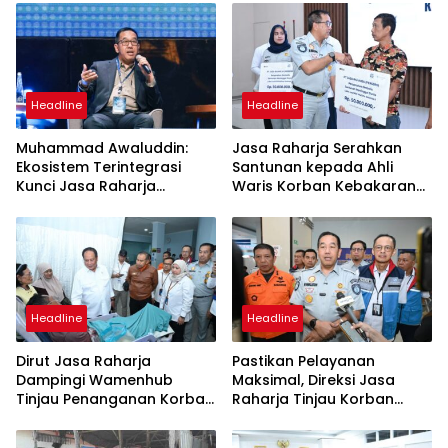
Headline
Headline
Muhammad Awaluddin:
Jasa Raharja Serahkan
Ekosistem Terintegrasi
Santunan kepada Ahli
Kunci Jasa Raharja
Waris Korban Kebakaran
Hadirkan Pelayanan
KM Mutiara Sentosa II
Maksimal Kepada
Masyarakat
Headline
Headline
Dirut Jasa Raharja
Pastikan Pelayanan
Dampingi Wamenhub
Maksimal, Direksi Jasa
Tinjau Penanganan Korban
Raharja Tinjau Korban
KM Mutiara Sentosa II di RS
Kebakaran KM Mutiara
PHC Surabaya
Sentosa II