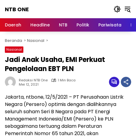
Langsung
NTB ONE
ke
konten
Terdepan
dan
Daerah
Headline
NTB
Politik
Pariwisata
Na
Dalam
Informasi
Beranda
Nasional
Berita
Lombok
Nasional
Jadi Anak Usaha, EMI Perkuat
Pengelolaan EBT PLN
Redaksi NTB One
1 Min Baca
Mei 12, 2021
Jakarta, ntbone, 12/5/2021 – PT Perusahaan Listrik
Negara (Persero) optimis dengan dialihkannya
seluruh saham Seri B Negara pada PT Energi
Management Indonesia/EMI (Persero) ke PLN
sebagaimana tertuang dalam Peraturan
Pemerintah Nomor 65 tahun 2021, akan