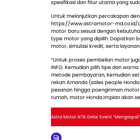
spesifikasi dan fitur utama yang sud
Untuk melanjutkan percakapan den
https://www.astramotor-md.co.id
motor baru sesuai dengan kebutuhan
type motor yang dipilih. Dapatkan 
motor, simulasi kredit, serta layana
“Untuk proses pembelian motor ju
INFO. Kemudian pilih tipe dan warna u
metode pembayaran, kemudian setel
rekan Amanda (sales people Honda 
pesanan hingga poengiriman motor. 
rumah, motor Honda impian akan seg
Astra Motor NTB Gelar Event “Mengaspa