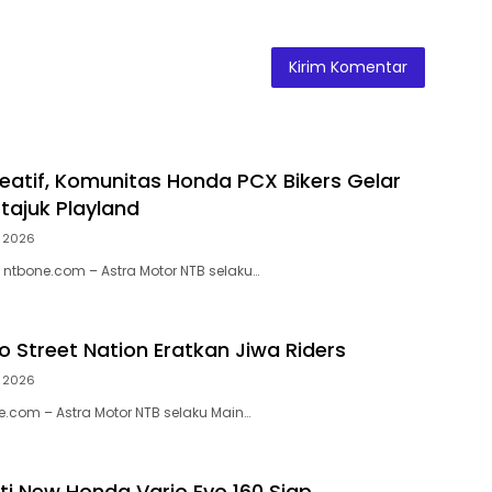
eatif, Komunitas Honda PCX Bikers Gelar
tajuk Playland
, 2026
ntbone.com – Astra Motor NTB selaku…
o Street Nation Eratkan Jiwa Riders
, 2026
.com – Astra Motor NTB selaku Main…
ti New Honda Vario Evo 160 Siap