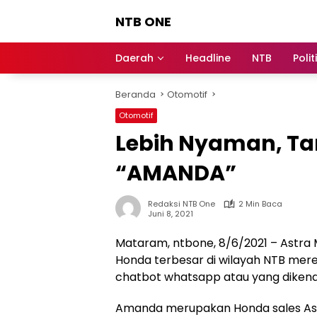
Langsung
NTB ONE
ke
konten
Terdepan
dan
Daerah
Headline
NTB
Polit
Dalam
Informasi
Beranda
Otomotif
Berita
Lombok
Otomotif
Lebih Nyaman, Ta
“AMANDA”
Redaksi NTB One
2 Min Baca
Juni 8, 2021
Mataram, ntbone, 8/6/2021 – Astra
Honda terbesar di wilayah NTB mer
chatbot whatsapp atau yang diken
Amanda merupakan Honda sales Assis