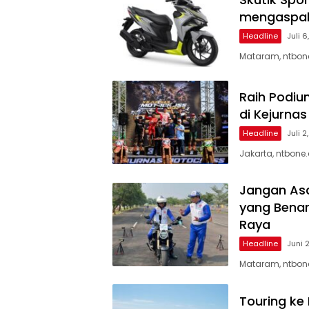
mengaspal
Headline
Juli 
Mataram, ntbone
Raih Podiu
di Kejurna
Headline
Juli 2
Jakarta, ntbone
Jangan As
yang Benar
Raya
Headline
Juni 
Mataram, ntbone
Touring ke