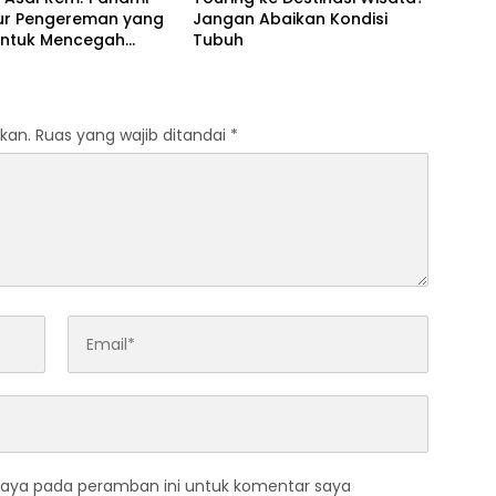
ur Pengereman yang
Jangan Abaikan Kondisi
untuk Mencegah
Tubuh
aan di Jalan Raya
kan.
Ruas yang wajib ditandai
*
saya pada peramban ini untuk komentar saya