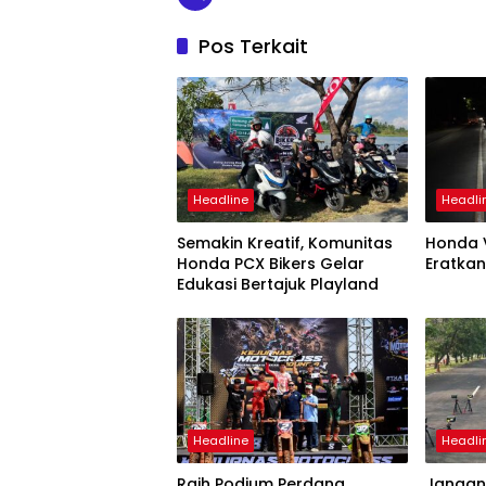
Pos Terkait
Headline
Headli
Semakin Kreatif, Komunitas
Honda V
Honda PCX Bikers Gelar
Eratkan
Edukasi Bertajuk Playland
Headline
Headli
Raih Podium Perdana,
Jangan