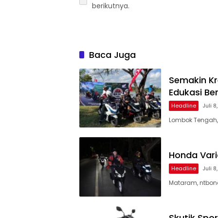
berikutnya.
Baca Juga
Semakin Kr
Edukasi Ber
Headline
Juli 8
Lombok Tengah, 
Honda Vari
Headline
Juli 8
Mataram, ntbone
Skutik Spor