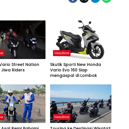
ne
Headline
ario Street Nation
Skutik Sporti New Honda
 Jiwa Riders
Vario Evo 160 Siap
mengaspal di Lombok
ne
Headline
 Asal Rem! Pahami
Touring ke Destinasi Wisata?