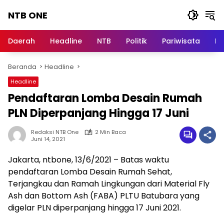
Langsung
NTB ONE
ke
konten
Terdepan
dan
Daerah
Headline
NTB
Politik
Pariwisata
Na
Dalam
Informasi
Beranda
Headline
Berita
Lombok
Headline
Pendaftaran Lomba Desain Rumah
PLN Diperpanjang Hingga 17 Juni
Redaksi NTB One
2 Min Baca
Juni 14, 2021
Jakarta, ntbone, 13/6/2021 – Batas waktu
pendaftaran Lomba Desain Rumah Sehat,
Terjangkau dan Ramah Lingkungan dari Material Fly
Ash dan Bottom Ash (FABA) PLTU Batubara yang
digelar PLN diperpanjang hingga 17 Juni 2021.