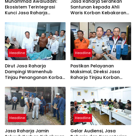
Muhammad Awaluddin:
Jasa Raharja Serahkan
Ekosistem Terintegrasi
Santunan kepada Ahli
Kunci Jasa Raharja
Waris Korban Kebakaran
Hadirkan Pelayanan
KM Mutiara Sentosa II
Maksimal Kepada
Masyarakat
Headline
Headline
Dirut Jasa Raharja
Pastikan Pelayanan
Dampingi Wamenhub
Maksimal, Direksi Jasa
Tinjau Penanganan Korban
Raharja Tinjau Korban
KM Mutiara Sentosa II di RS
Kebakaran KM Mutiara
PHC Surabaya
Sentosa II
Headline
Headline
Jasa Raharja Jamin
Gelar Audiensi, Jasa