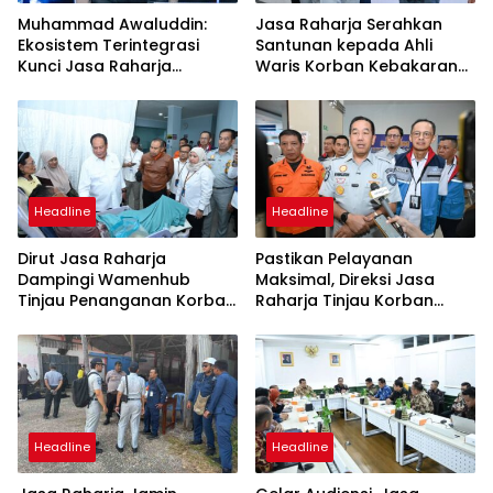
Muhammad Awaluddin:
Jasa Raharja Serahkan
Ekosistem Terintegrasi
Santunan kepada Ahli
Kunci Jasa Raharja
Waris Korban Kebakaran
Hadirkan Pelayanan
KM Mutiara Sentosa II
Maksimal Kepada
Masyarakat
Headline
Headline
Dirut Jasa Raharja
Pastikan Pelayanan
Dampingi Wamenhub
Maksimal, Direksi Jasa
Tinjau Penanganan Korban
Raharja Tinjau Korban
KM Mutiara Sentosa II di RS
Kebakaran KM Mutiara
PHC Surabaya
Sentosa II
Headline
Headline