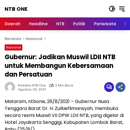
Langsung
NTB ONE
ke
konten
Terdepan
dan
Daerah
Headline
NTB
Politik
Pariwisata
Na
Dalam
Informasi
Beranda
Nasional
Berita
Lombok
Nasional
Gubernur: Jadikan Muswil LDII NTB
untuk Membangun Kebersamaan
dan Persatuan
Redaksi NTB One
2 Min Baca
Agustus 26, 2021
Mataram, ntbone, 26/8/2021 – Gubernur Nusa
Tenggara Barat Dr. H. Zulkieflimansyah, membuka
secara resmi Muswil VII DPW LDII NTB, yang digelar di
Hotel Jayakarta Senggigi, Kabupaten Lombok Barat,
Rabu (25/8/).