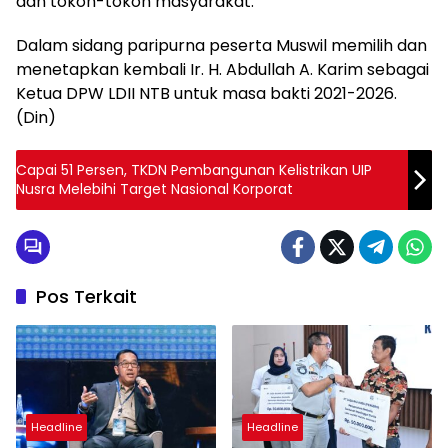
dan tokoh-tokoh masyarakat.
Dalam sidang paripurna peserta Muswil memilih dan
menetapkan kembali Ir. H. Abdullah A. Karim sebagai
Ketua DPW LDII NTB untuk masa bakti 2021-2026.
(Din)
Capai 51 Persen, TKDN Pembangunan Kelistrikan UIP
Nusra Melebihi Target Nasional Korporat
Pos Terkait
Headline
Headline