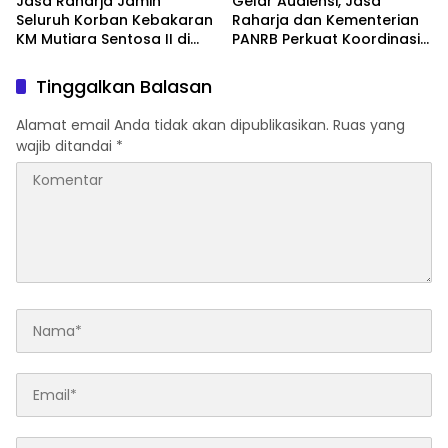
Jasa Raharja Jamin
Gelar Audiensi, Jasa
Seluruh Korban Kebakaran
Raharja dan Kementerian
KM Mutiara Sentosa II di
PANRB Perkuat Koordinasi
Perairan Sumenep
Tingkatkan Kepatuhan PKB
dan SWDKLLJ
Tinggalkan Balasan
Alamat email Anda tidak akan dipublikasikan.
Ruas yang
wajib ditandai
*