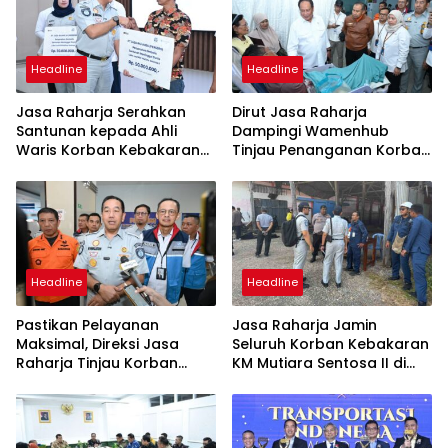
Headline
Headline
Jasa Raharja Serahkan
Dirut Jasa Raharja
Santunan kepada Ahli
Dampingi Wamenhub
Waris Korban Kebakaran
Tinjau Penanganan Korban
KM Mutiara Sentosa II
KM Mutiara Sentosa II di RS
PHC Surabaya
Headline
Headline
Pastikan Pelayanan
Jasa Raharja Jamin
Maksimal, Direksi Jasa
Seluruh Korban Kebakaran
Raharja Tinjau Korban
KM Mutiara Sentosa II di
Kebakaran KM Mutiara
Perairan Sumenep
Sentosa II