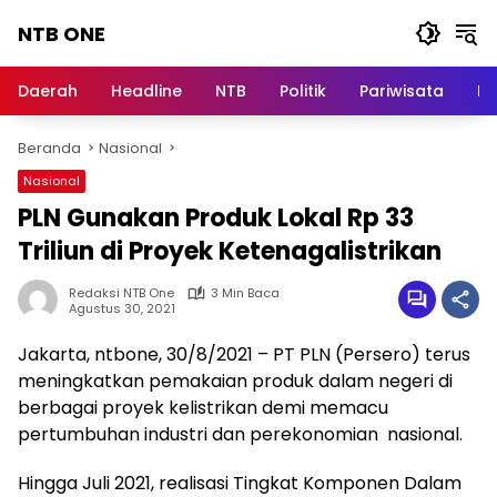
Langsung
NTB ONE
ke
konten
Terdepan
dan
Daerah
Headline
NTB
Politik
Pariwisata
Na
Dalam
Informasi
Beranda
Nasional
Berita
Lombok
Nasional
PLN Gunakan Produk Lokal Rp 33
Triliun di Proyek Ketenagalistrikan
Redaksi NTB One
3 Min Baca
Agustus 30, 2021
Jakarta, ntbone, 30/8/2021 – PT PLN (Persero) terus
meningkatkan pemakaian produk dalam negeri di
berbagai proyek kelistrikan demi memacu
pertumbuhan industri dan perekonomian nasional.
Hingga Juli 2021, realisasi Tingkat Komponen Dalam