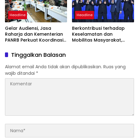
Headline
Headline
Gelar Audiensi, Jasa
Berkontribusi terhadap
Raharja dan Kementerian
Keselamatan dan
PANRB Perkuat Koordinasi
Mobilitas Masyarakat,
Tingkatkan Kepatuhan PKB
Jasa Raharja Raih
dan SWDKLLJ
Penghargaan di Ajang
Tinggalkan Balasan
Transportasi Indonesia
Awards 2026
Alamat email Anda tidak akan dipublikasikan.
Ruas yang
wajib ditandai
*