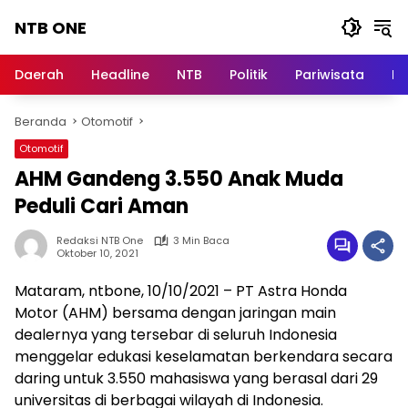
Langsung
NTB ONE
ke
konten
Terdepan
dan
Daerah
Headline
NTB
Politik
Pariwisata
Na
Dalam
Informasi
Beranda
Otomotif
Berita
Lombok
Otomotif
AHM Gandeng 3.550 Anak Muda
Peduli Cari Aman
Redaksi NTB One
3 Min Baca
Oktober 10, 2021
Mataram, ntbone, 10/10/2021 – PT Astra Honda
Motor (AHM) bersama dengan jaringan main
dealernya yang tersebar di seluruh Indonesia
menggelar edukasi keselamatan berkendara secara
daring untuk 3.550 mahasiswa yang berasal dari 29
universitas di berbagai wilayah di Indonesia.