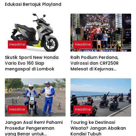
Edukasi Bertajuk Playland
Headline
Headline
Skutik Sporti New Honda
Raih Podium Perdana,
Vario Evo 160 Siap
Valrossi dan CRF250R
mengaspal di Lombok
Melesat di Kejurnas
Motocross Bekasi
Headline
Headline
Jangan Asal Rem! Pahami
Touring ke Destinasi
Prosedur Pengereman
Wisata? Jangan Abaikan
yang Benar untuk
Kondisi Tubuh