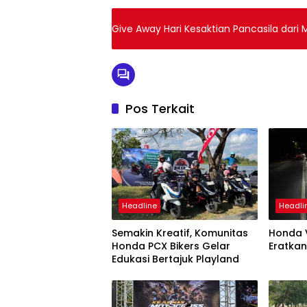
Give Away Hari Kesaktian Pancasila dari
Pos Terkait
Headline
Headli
Semakin Kreatif, Komunitas
Honda V
Honda PCX Bikers Gelar
Eratkan
Edukasi Bertajuk Playland