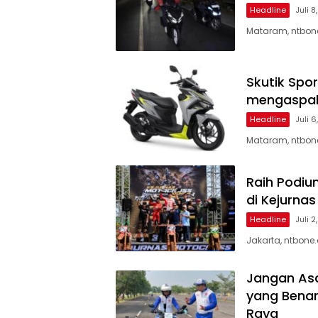
Headline
Juli 8
Mataram, ntbone
Skutik Spor
mengaspal
Headline
Juli 
Mataram, ntbone
Raih Podiu
di Kejurna
Headline
Juli 2
Jakarta, ntbone
Jangan As
yang Benar
Raya