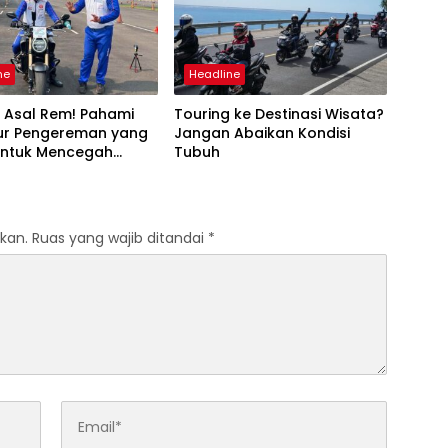
ne
Headline
 Asal Rem! Pahami
Touring ke Destinasi Wisata?
ur Pengereman yang
Jangan Abaikan Kondisi
untuk Mencegah
Tubuh
aan di Jalan Raya
kan.
Ruas yang wajib ditandai
*