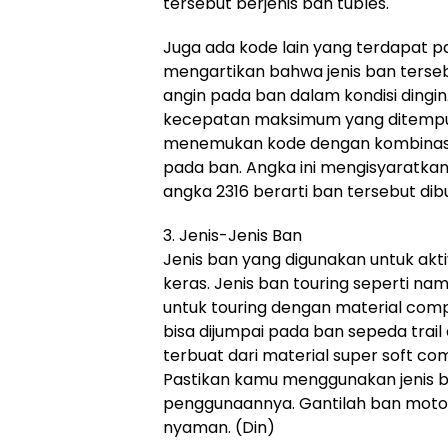
tersebut berjenis ban tubles.
Juga ada kode lain yang terdapat pad
mengartikan bahwa jenis ban terseb
angin pada ban dalam kondisi dingi
kecepatan maksimum yang ditempuh 
menemukan kode dengan kombinasi 4
pada ban. Angka ini mengisyaratka
angka 2316 berarti ban tersebut di
3. Jenis-Jenis Ban
Jenis ban yang digunakan untuk aktiv
keras. Jenis ban touring seperti 
untuk touring dengan material comp
bisa dijumpai pada ban sepeda trail
terbuat dari material super soft c
Pastikan kamu menggunakan jenis b
penggunaannya. Gantilah ban motor 
nyaman. (Din)