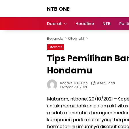
Langsung
NTB ONE
ke
konten
Terdepan
dan
Daerah
Headline
NTB
Polit
Dalam
Informasi
Beranda
Otomotif
Berita
Lombok
Otomotif
Tips Pemilihan Ba
Hondamu
Redaksi NTB One
3 Min Baca
Oktober 20, 2021
Mataram, ntbone, 20/10/2021 – Sepe
untuk memudahkan dalam aktivitas s
mudah menembus beragam medan dij
komponen pada motor yang berper
bermotor ini umumnya disebut seba