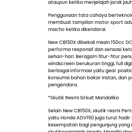
ataupun ketika menjelajah jarak ja
Penggunaan tata cahaya berteknolog
membuat tampilan motor sport adven
macho ketika dikendarai.
New CB150X dibekali mesin 150cc D
performa responsif dan sensasi ke
sehari-hari. Beragam fitur-fitur p
windscreen berukuran tinggi, full 
berbagai informasi yaitu gear posit
konsumsi bahan bakar instan, dan 
pengendara.
*Skutik Resmi Sirkuit Mandalika
Selain New CB150X, skutik resmi Pert
yaitu Honda ADV150 juga turut hadi
kesempatan bagi pengunjung yang in
skutikpenjelajah Honda. Memiliki des