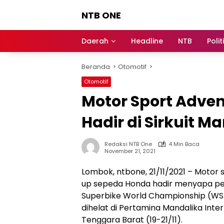
Langsung
NTB ONE
ke
konten
Terdepan
dan
Daerah
Headline
NTB
Polit
Dalam
Informasi
Beranda
Otomotif
Berita
Lombok
Otomotif
Motor Sport Adven
Hadir di Sirkuit M
Redaksi NTB One
4 Min Baca
November 21, 2021
Lombok, ntbone, 21/11/2021 – Motor
up sepeda Honda hadir menyapa pen
Superbike World Championship (WSB
dihelat di Pertamina Mandalika Inte
Tenggara Barat (19-21/11).