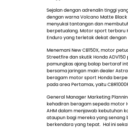
Sejalan dengan adrenalin tinggi yang
dengan warna Volcano Matte Black 
menyukai tantangan dan membutuhk
berpetualang. Motor sport terbaru 
Enduro yang terletak dekat dengan 
Menemani New CB150X, motor petual
Streetfire dan skutik Honda ADV150 pu
pamungkas ajang balap bertaraf int
bersama jaringan main dealer Astr
beragam motor sport Honda berper
pada area Pertamax, yaitu CBR1000
General Manager Marketing Planni
kehadiran beragam sepeda motor H
AHM dalam menjawab kebutuhan ko
ataupun bagi mereka yang senang
berkendara yang tepat. Hal ini se