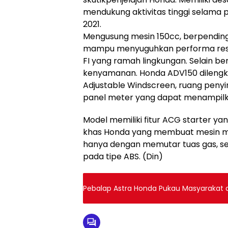
mendukung aktivitas tinggi selam
2021.
Mengusung mesin 150cc, berpending
mampu menyuguhkan performa resp
FI yang ramah lingkungan. Selain ber
kenyamanan. Honda ADV150 dilengka
Adjustable Windscreen, ruang penyimp
panel meter yang dapat menampilka
Model memiliki fitur ACG starter y
khas Honda yang membuat mesin mat
hanya dengan memutar tuas gas, ser
pada tipe ABS. (Din)
Pebalap Astra Honda Pukau Masyarakat 