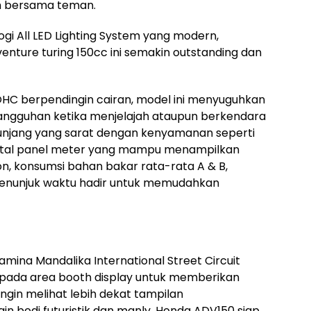
uh bersama teman.
i All LED Lighting System yang modern,
ture turing 150cc ini semakin outstanding dan
OHC berpendingin cairan, model ini menyuguhkan
tangguhan ketika menjelajah ataupun berkendara
enunjang yang sarat dengan kenyamanan seperti
digital panel meter yang mampu menampilkan
ion, konsumsi bahan bakar rata-rata A & B,
penunjuk waktu hadir untuk memudahkan
amina Mandalika International Street Circuit
r pada area booth display untuk memberikan
gin melihat lebih dekat tampilan
ain bodi futuristik dan manly, Honda ADV150 siap