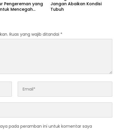
ur Pengereman yang
Jangan Abaikan Kondisi
untuk Mencegah
Tubuh
aan di Jalan Raya
kan.
Ruas yang wajib ditandai
*
saya pada peramban ini untuk komentar saya