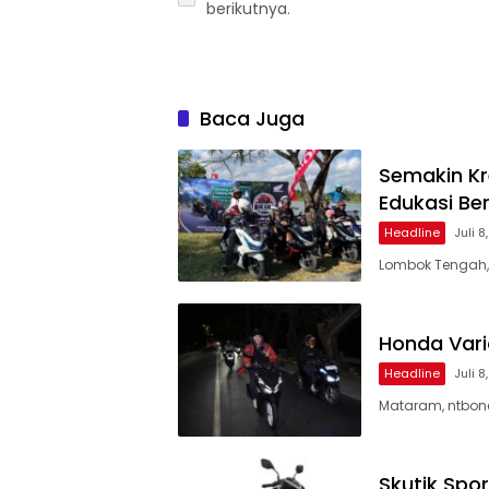
berikutnya.
Baca Juga
Semakin Kr
Edukasi Ber
Headline
Juli 8
Lombok Tengah, 
Honda Vari
Headline
Juli 8
Mataram, ntbone
Skutik Spor