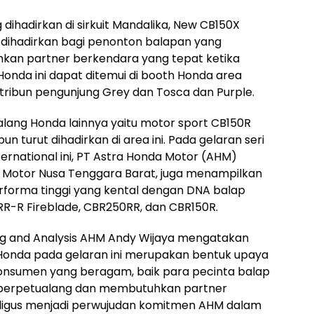
 dihadirkan di sirkuit Mandalika, New CB150X
dihadirkan bagi penonton balapan yang
an partner berkendara yang tepat ketika
Honda ini dapat ditemui di booth Honda area
tribun pengunjung Grey dan Tosca dan Purple.
ang Honda lainnya yaitu motor sport CB150R
n turut dihadirkan di area ini. Pada gelaran seri
ernational ini, PT Astra Honda Motor (AHM)
a Motor Nusa Tenggara Barat, juga menampilkan
forma tinggi yang kental dengan DNA balap
RR-R Fireblade, CBR250RR, dan CBR150R.
ng and Analysis AHM Andy Wijaya mengatakan
onda pada gelaran ini merupakan bentuk upaya
nsumen yang beragam, baik para pecinta balap
 berpetualang dan membutuhkan partner
kaligus menjadi perwujudan komitmen AHM dalam