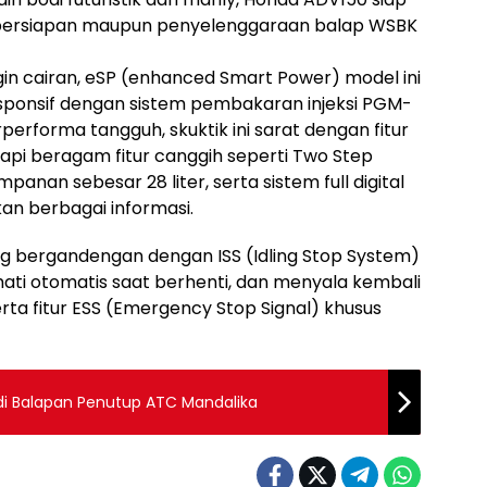
a persiapan maupun penyelenggaraan balap WSBK
in cairan, eSP (enhanced Smart Power) model ini
onsif dengan sistem pembakaran injeksi PGM-
performa tangguh, skuktik ini sarat dengan fitur
pi beragam fitur canggih seperti Two Step
anan sebesar 28 liter, serta sistem full digital
n berbagai informasi.
ang bergandengan dengan ISS (Idling Stop System)
i otomatis saat berhenti, dan menyala kembali
ta fitur ESS (Emergency Stop Signal) khusus
di Balapan Penutup ATC Mandalika