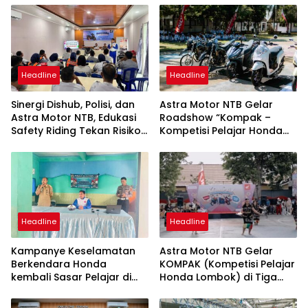
Headline
Headline
Sinergi Dishub, Polisi, dan
Astra Motor NTB Gelar
Astra Motor NTB, Edukasi
Roadshow “Kompak –
Safety Riding Tekan Risiko
Kompetisi Pelajar Honda
Kecelakaan di Lombok
Lombok” di SMKN 1 Gerung
Utara
Headline
Headline
Kampanye Keselamatan
Astra Motor NTB Gelar
Berkendara Honda
KOMPAK (Kompetisi Pelajar
kembali Sasar Pelajar di
Honda Lombok) di Tiga
SMP 1 Tanjung Lombok
Sekolah
Utara