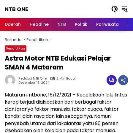
Langsung
NTB ONE
ke
konten
Terdepan
dan
Daerah
Headline
NTB
Politik
Pariwisata
Na
Dalam
Informasi
Beranda
Pendidikan
Berita
Lombok
Pendidikan
Astra Motor NTB Edukasi Pelajar
SMAN 4 Mataram
Redaksi NTB One
2 Min Baca
Desember 15, 2021
Mataram, ntbone, 15/12/2021 – Kecelakaan lalu lintas
kerap terjadi diakibatkan dari berbagai faktor
diantaranya faktor manusia, faktor cuaca, faktor
kondisi jalan raya dan lain sebagainya. Namun
penyebab utama dari lakalantas yaitu 90 persen
disebabkan oleh kelalaian pada faktor manusia.