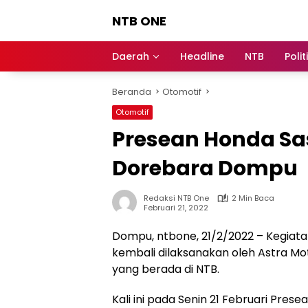
Langsung
NTB ONE
ke
konten
Terdepan
dan
Daerah
Headline
NTB
Polit
Dalam
Informasi
Beranda
Otomotif
Berita
Lombok
Otomotif
Presean Honda Sa
Dorebara Dompu
Redaksi NTB One
2 Min Baca
Februari 21, 2022
Dompu, ntbone, 21/2/2022 – Kegiat
kembali dilaksanakan oleh Astra Mo
yang berada di NTB.
Kali ini pada Senin 21 Februari Pr