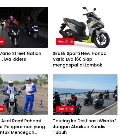
ne
Headline
ario Street Nation
Skutik Sporti New Honda
 Jiwa Riders
Vario Evo 160 Siap
mengaspal di Lombok
ne
Headline
 Asal Rem! Pahami
Touring ke Destinasi Wisata?
ur Pengereman yang
Jangan Abaikan Kondisi
untuk Mencegah
Tubuh