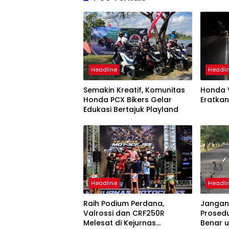
Headline
Headli
Semakin Kreatif, Komunitas
Honda V
Honda PCX Bikers Gelar
Eratkan
Edukasi Bertajuk Playland
Headline
Headli
Raih Podium Perdana,
Jangan
Valrossi dan CRF250R
Prosed
Melesat di Kejurnas
Benar 