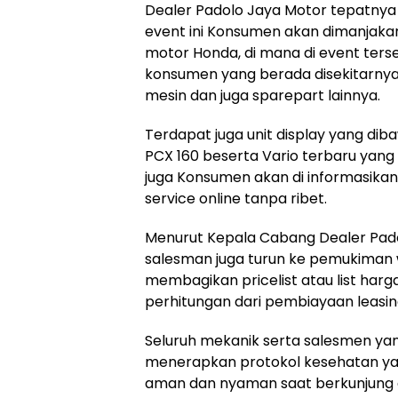
Dealer Padolo Jaya Motor tepatny
event ini Konsumen akan dimanja
motor Honda, di mana di event terse
konsumen yang berada disekitarnya 
mesin dan juga sparepart lainnya.
Terdapat juga unit display yang di
PCX 160 beserta Vario terbaru yang b
juga Konsumen akan di informasikan
service online tanpa ribet.
Menurut Kepala Cabang Dealer Pad
salesman juga turun ke pemukima
membagikan pricelist atau list har
perhitungan dari pembiayaan leasin
Seluruh mekanik serta salesmen yang
menerapkan protokol kesehatan ya
aman dan nyaman saat berkunjung a