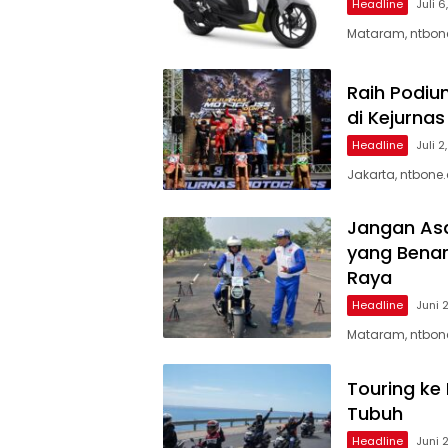
Headline
Juli 
Mataram, ntbone
Raih Podiu
di Kejurna
Headline
Juli 2
Jakarta, ntbone
Jangan As
yang Benar
Raya
Headline
Juni 
Mataram, ntbone
Touring ke
Tubuh
Headline
Juni 