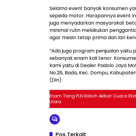
Selama event banyak konsumen yan
sepeda motor. Harapannya event ini
juga menyadarkan masyarakat bet
minimal rutin melakukan pengganti
agar mesin tetap prima dan lari ken
“Ada juga program penjualan yaitu
sebanyak enam kali tenor. Konsume
kami yaitu di Dealer Padolo Jaya M
No.26, Bada, Kec. Dompu, Kabupaten
(Din)
Enam Tiang PLN Roboh Akibat Cuaca Ekst
Utara
Pos Terkait