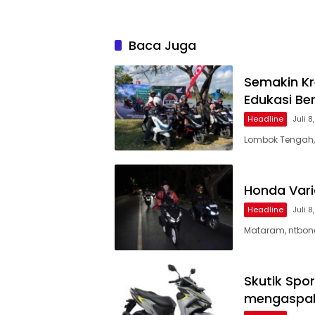
Baca Juga
Semakin Kr
Edukasi Ber
Headline
Juli 8
Lombok Tengah, 
Honda Vari
Headline
Juli 8
Mataram, ntbone
Skutik Spor
mengaspal